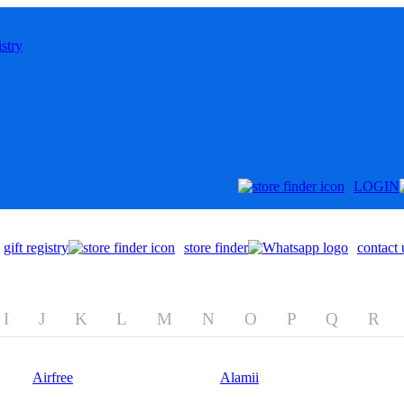
istry
LOGIN
gift registry
store finder
contact 
I
J
K
L
M
N
O
P
Q
R
Airfree
Alamii