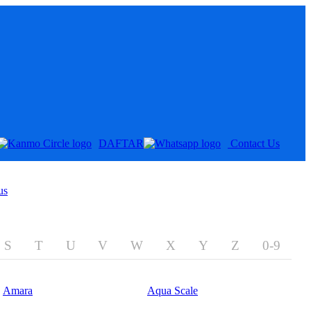
DAFTAR
Contact Us
us
S
T
U
V
W
X
Y
Z
0-9
Amara
Aqua Scale